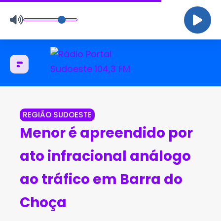
REGIÃO SUDOESTE
Menor é apreendido por
ato infracional análogo
ao tráfico em Barra do
Choça