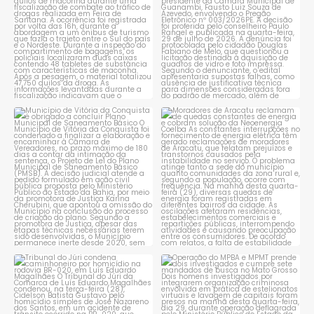
Município de Vitória da
Moradores de Aracatu
Conquista é obrigado a
...
reclamam de quedas
constantes
...
1
0
1
0
Tribunal do Júri condena
Operação do MPBA e MPMT
caminhoneiro por
...
prende dois investigados e
...
1
0
1
0