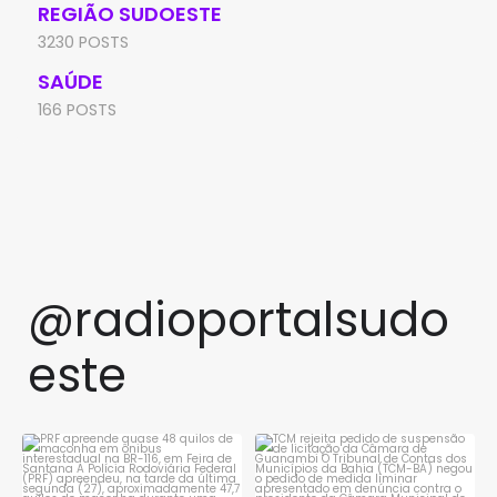
REGIÃO SUDOESTE
3230 POSTS
SAÚDE
166 POSTS
@radioportalsudo
este
PRF apreende quase 48 quilos
TCM rejeita pedido de
de maconha em ônibus
...
suspensão de licitação da
...
1
0
1
0