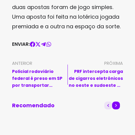
duas apostas foram de jogo simples.
Uma aposta foi feita na lotérica jogada
premiada e a outra na espaço da sorte.
ENVIAR:
ANTERIOR
PRÓXIMA
Policial rodoviário
PRF intercepta carga
federal é preso em SP
de cigarros eletrônicos
por transportar
no oeste e sudoeste da
cocaína
Bahia
Recomendado