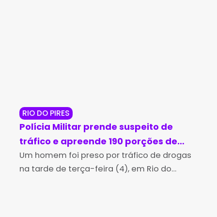
RIO DO PIRES
JE
Polícia Militar prende suspeito de
Op
tráfico e apreende 190 porções de
ma
cocaína em Rio do Pires
Um homem foi preso por tráfico de drogas
cr
A P
na tarde de terça-feira (4), em Rio do
man
Je
Pires, após uma perseguição realizada por
Per
policiais militares da 4ª Companhia
Jeq
Independente da Polícia
man