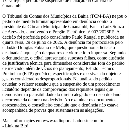
TCM rejeita pedido de suspensão de licitação da Câmara de
Guanambi
O Tribunal de Contas dos Municípios da Bahia (TCM-BA) negou o
pedido de medida liminar apresentado em denúncia contra o
presidente da Câmara Municipal de Guanambi, Fausto Luiz Souza
de Azevedo, envolvendo o Pregão Eletrônico nº 003/2026PE. A
decisão foi proferida pelo conselheiro Paulo Rangel e publicada na
quarta-feira, 29 de julho de 2026. A denúncia foi protocolada pelo
cidadão Douglas Fabiano de Melo, que questionou a licitação
destinada à aquisição de quadros de vidro e foto impressa. Segundo
o denunciante, o edital apresentaria supostas falhas, como ausência
de justificativa técnica para dimensões consideradas fora do padrão
de mercado, além de vícios no planejamento, Estudo Técnico
Preliminar (ETP) genérico, especificações excessivas do objeto e
gastos considerados desproporcionais. Na análise do pedido
cautelar, o relator ressaltou que a suspensão de um procedimento
licitatório depende da comprovação dos requisitos legais que
demonstrem a plausibilidade do direito alegado e o risco de dano
decorrente da demora na decisão. Ao examinar os documentos
apresentados, o conselheiro concluiu que a denúncia não estava
acompanhada de provas que sustentassem as alegações.
Mais informações em www.radioportalsudoeste.com.br
- Link na Bio!