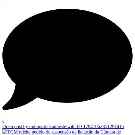
0
Open post by radioportalsudoeste with ID 17941062351291415