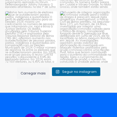
Bahia tem aumento de eleitores
Suspeito de integrar
que se autodeclaram
...
organização criminosa
voltada
...
1
0
1
0
Seguir no instagram
Carregar mais