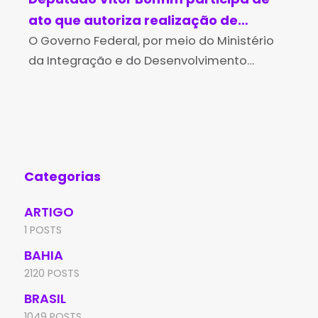
ato que autoriza realização de
do
estudos para concessão do Projeto
O Governo Federal, por meio do Ministério
au
Na 
da Integração e do Desenvolvimento
con
de Irrigação Vale do Iuiú, na Bahia.
Regional (MIDR), está apoiando os
jul
esforços para a expansão da produção
Mun
agrícola irrigada no estado da Bahia. Na
pre
segunda-feira
do
Categorias
ARTIGO
1 POSTS
BAHIA
2120 POSTS
BRASIL
1049 POSTS