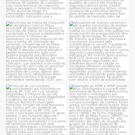
Município de Vitória da
Moradores de Aracatu
Conquista é obrigado a
...
reclamam de quedas
constantes
...
1
0
1
0
Tribunal do Júri condena
Operação do MPBA e MPMT
caminhoneiro por
...
prende dois investigados e
...
1
0
1
0