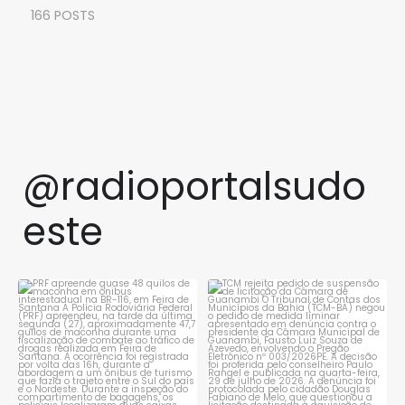
166 POSTS
@radioportalsudo
este
PRF apreende quase 48 quilos
TCM rejeita pedido de
de maconha em ônibus
...
suspensão de licitação da
...
1
0
1
0