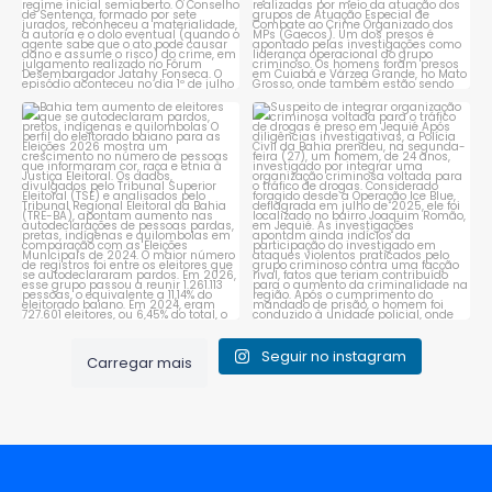
Bahia tem aumento de eleitores
Suspeito de integrar
que se autodeclaram
...
organização criminosa
voltada
...
1
0
1
0
Seguir no instagram
Carregar mais