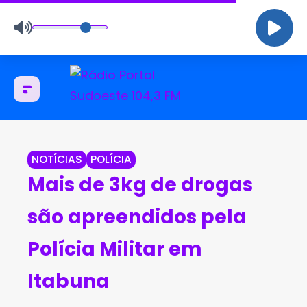
NOTÍCIAS
POLÍCIA
Mais de 3kg de drogas
são apreendidos pela
Polícia Militar em
Itabuna