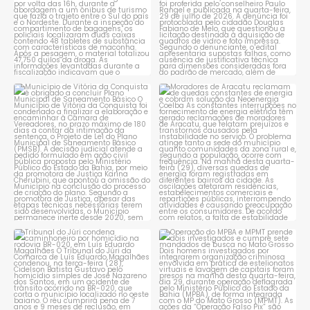
Município de Vitória da
Moradores de Aracatu
Conquista é obrigado a
...
reclamam de quedas
constantes
...
1
0
1
0
Tribunal do Júri condena
Operação do MPBA e MPMT
caminhoneiro por
...
prende dois investigados e
...
1
0
1
0