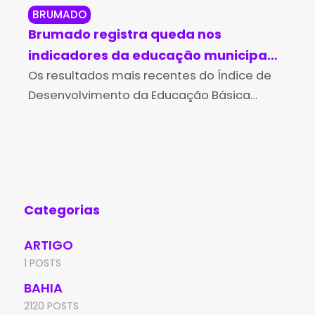
BRUMADO
BO
Brumado registra queda nos
Bo
indicadores da educação municipal
de
no Ideb 2025
Os resultados mais recentes do Índice de
Bah
Com
Desenvolvimento da Educação Básica
loc
(Ideb), divulgados pelo Ministério da
Bac
Educação (MEC) e pelo Instituto Nacional
des
de Estudos e Pesquisas Educacionais
no 
Anísio Teixeira (Inep),
Ed
Categorias
ARTIGO
1 POSTS
BAHIA
2120 POSTS