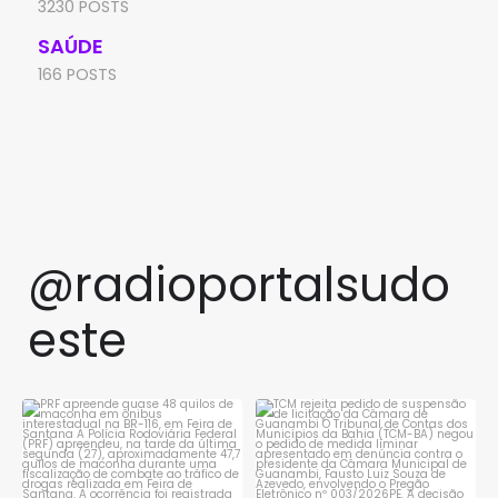
3230 POSTS
SAÚDE
166 POSTS
@radioportalsudo
este
PRF apreende quase 48 quilos
TCM rejeita pedido de
de maconha em ônibus
...
suspensão de licitação da
...
1
0
1
0