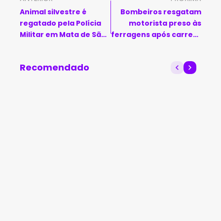
Animal silvestre é
Bombeiros resgatam
regatado pela Polícia
motorista preso às
Militar em Mata de São
ferragens após carreta
João
tombar em Luís
Eduardo Magalhães
Recomendado