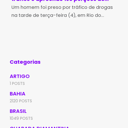
cocaína em Rio do Pires
Um homem foi preso por tráfico de drogas
cr
A P
na tarde de terça-feira (4), em Rio do
man
Je
Pires, após uma perseguição realizada por
Per
policiais militares da 4ª Companhia
Jeq
Independente da Polícia
man
Categorias
ARTIGO
1 POSTS
BAHIA
2120 POSTS
BRASIL
1049 POSTS