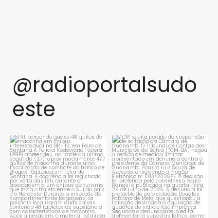
@radioportalsudo
este
PRF apreende quase 48 quilos
TCM rejeita pedido de
de maconha em ônibus
...
suspensão de licitação da
...
1
0
1
0