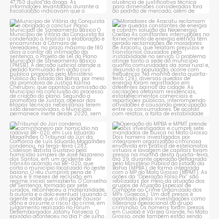
Município de Vitória da
Moradores de Aracatu
Conquista é obrigado a
...
reclamam de quedas
constantes
...
1
0
1
0
Tribunal do Júri condena
Operação do MPBA e MPMT
caminhoneiro por
...
prende dois investigados e
...
1
0
1
0