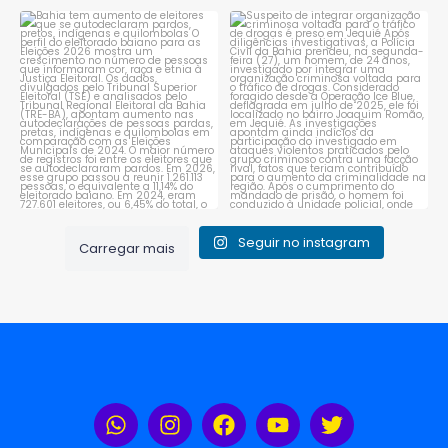
Bahia tem aumento de eleitores
Suspeito de integrar
que se autodeclaram
...
organização criminosa
voltada
...
1
0
1
0
Seguir no instagram
Carregar mais