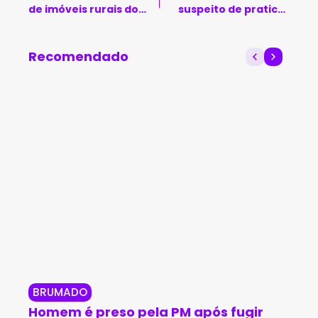
de imóveis rurais do
suspeito de praticar
município de Brumado
estelionato
sentimental
Recomendado
BRUMADO
BR
Homem é preso pela PM após fugir
Br