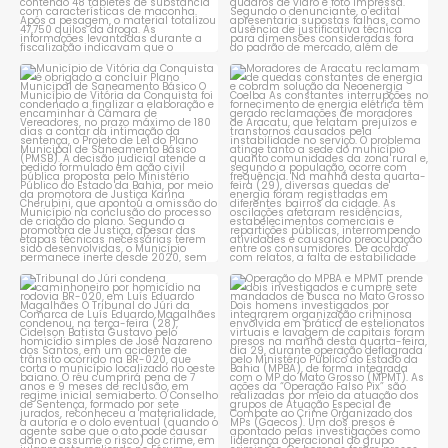
Município de Vitória da
Moradores de Aracatu
Conquista é obrigado a
...
reclamam de quedas
constantes
...
1
0
1
0
Tribunal do Júri condena
Operação do MPBA e MPMT
caminhoneiro por
...
prende dois investigados e
...
1
0
1
0