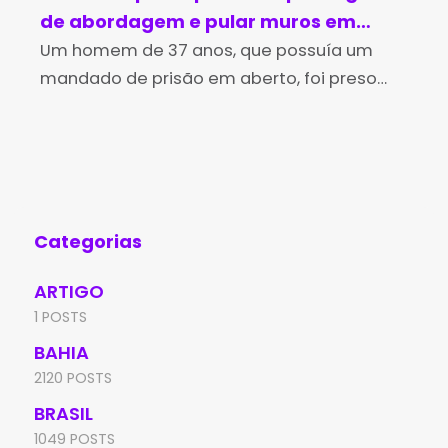
de abordagem e pular muros em
in
Brumado
Um homem de 37 anos, que possuía um
no
Os 
mandado de prisão em aberto, foi preso
Des
pela Polícia Militar na tarde desta sexta-
(Id
feira (7), no bairro Irmã Dulce, em Brumado.
Edu
A
de 
Aní
Categorias
ARTIGO
1 POSTS
BAHIA
2120 POSTS
BRASIL
1049 POSTS