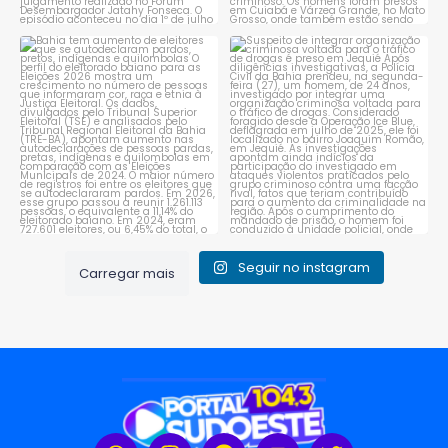
Bahia tem aumento de eleitores
Suspeito de integrar
que se autodeclaram
...
organização criminosa
voltada
...
1
0
1
0
Seguir no instagram
Carregar mais