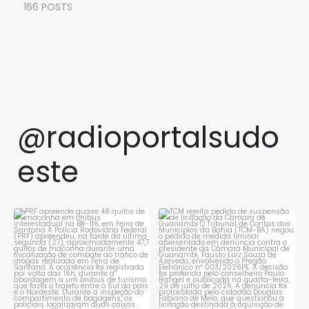
166 POSTS
@radioportalsudo
este
PRF apreende quase 48 quilos
TCM rejeita pedido de
de maconha em ônibus
...
suspensão de licitação da
...
1
0
1
0