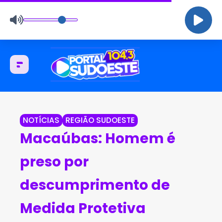
NOTÍCIAS
REGIÃO SUDOESTE
Macaúbas: Homem é
preso por
descumprimento de
Medida Protetiva