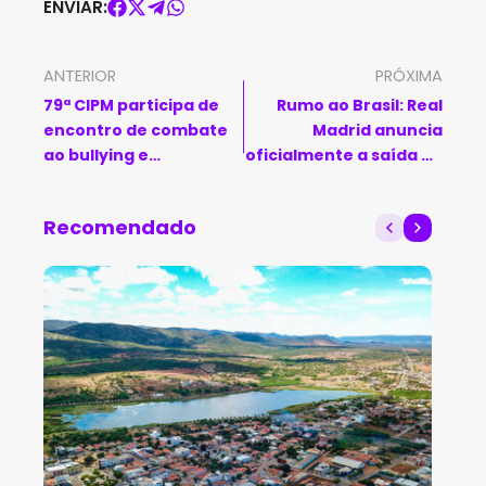
ENVIAR:
ANTERIOR
PRÓXIMA
79ª CIPM participa de
Rumo ao Brasil: Real
encontro de combate
Madrid anuncia
ao bullying e
oficialmente a saída de
cyberbullying em
Carlo Ancelotti
Poções
Recomendado