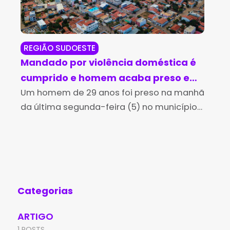
REGIÃO SUDOESTE
RE
Mandado por violência doméstica é
PM 
cumprido e homem acaba preso em
dr
Paramirim
Um homem de 29 anos foi preso na manhã
Uma
da última segunda-feira (5) no município
res
de Paramirim, no sudoeste da Bahia,
trá
durante o cumprimento de um mandado
8 d
de prisão preventiva
Mac
Categorias
ARTIGO
1 POSTS