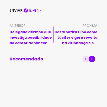
ENVIAR:
ANTERIOR
PRÓXIMA
Delegado afirmou que
Casal batiza filho como
investiga possibilidade
Lúcifer e gera revolta
do cantor Nahim ter
na vizinhança e em
sido empurrado
grupo de mães
Recomendado