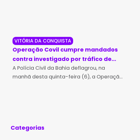
VITÓRIA DA CONQUISTA
SA
Operação Covil cumpre mandados
Ho
contra investigado por tráfico de
vi
drogas em Vitória da Conquista
A Polícia Civil da Bahia deflagrou, na
San
A P
manhã desta quinta-feira (6), a Operação
fla
Covil, com o objetivo de cumprir três
de 
mandados de busca e apreensão contra
Mar
um homem, de 20
cri
Categorias