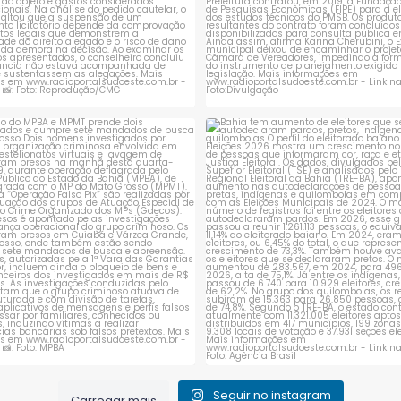
ção do MPBA e MPMT prende dois
Bahia tem aumento de eleitores
investigados e
...
autodeclaram
...
1
0
1
0
Seguir no instagram
Carregar mais