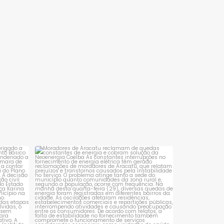
sta é
Moradores de Aracatu reclamam de
quedas constantes
...
1
0