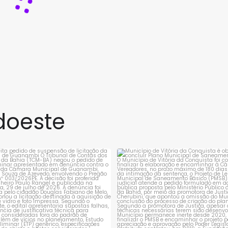
doeste
rejeita pedido de suspensão de
Município de Vitória da Conqui
licitação da
...
obrigado a
...
1
0
1
0