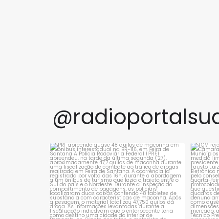
@radioportalsu
PRF apreende quase 48 quilos de maconha
TCM 
em ônibus
...
1
0