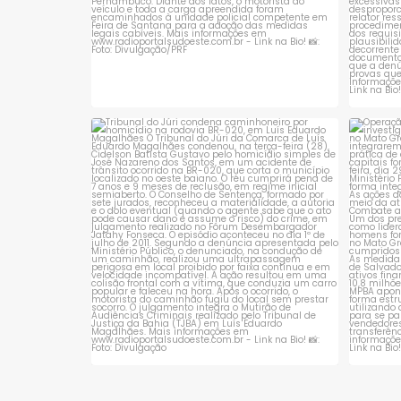
Tribunal do Júri condena caminhoneiro
Opera
por
...
1
0