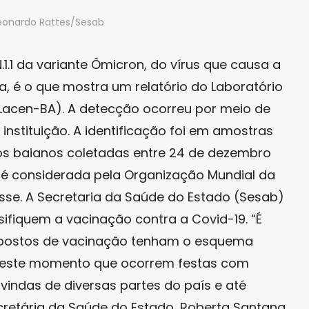
Leonardo Rattes/Sesab
1.1 da variante Ômicron, do vírus que causa a
a, é o que mostra um relatório do Laboratório
(Lacen-BA). A detecção ocorreu por meio de
instituição. A identificação foi em amostras
ios baianos coletadas entre 24 de dezembro
JN é considerada pela Organização Mundial da
se. A Secretaria da Saúde do Estado (Sesab)
ifiquem a vacinação contra a Covid-19. “É
 postos de vacinação tenham o esquema
e neste momento que ocorrem festas com
indas de diversas partes do país e até
cretária da Saúde do Estado, Roberta Santana.