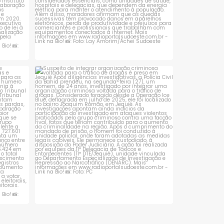
 que se
Suspeito de integrar organização criminosa
voltada
...
1
0