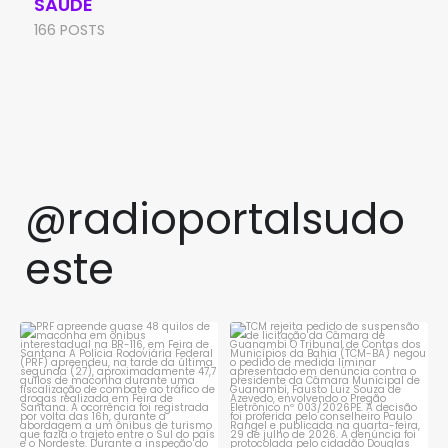
SAÚDE
166 POSTS
@radioportalsudo
este
PRF apreende quase 48 quilos
TCM rejeita pedido de
de maconha em ônibus
...
suspensão de licitação da
...
1
0
1
0