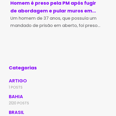
Homem é preso pela PM após fugir
Br
de abordagem e pular muros em
in
Brumado
Um homem de 37 anos, que possuía um
no
Os 
mandado de prisão em aberto, foi preso
Des
pela Polícia Militar na tarde desta sexta-
(Id
feira (7), no bairro Irmã Dulce, em Brumado.
Edu
A
de 
Aní
Categorias
ARTIGO
1 POSTS
BAHIA
2120 POSTS
BRASIL