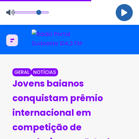
GERAL
NOTÍCIAS
Jovens baianos
conquistam prêmio
internacional em
competição de