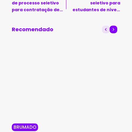
de processo seletivo
seletivo para
para contratação de
estudantes de níveis
técnicos de níveis
médio e superior
médio e superior
Recomendado
BRUMADO
BR