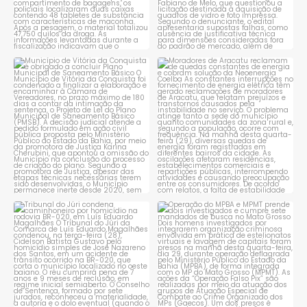
Município de Vitória da
Moradores de Aracatu
Conquista é obrigado a
...
reclamam de quedas
constantes
...
1
0
1
0
Tribunal do Júri condena
Operação do MPBA e MPMT
caminhoneiro por
...
prende dois investigados e
...
1
0
1
0