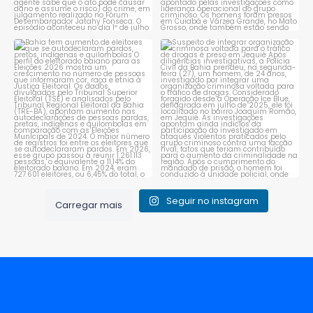
Bahia tem aumento de eleitores
Suspeito de integrar
que se autodeclaram
...
organização criminosa
voltada
...
1
0
1
0
Seguir no instagram
Carregar mais