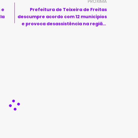
PRÓXIMA
 e
Prefeitura de Teixeira de Freitas
la
descumpre acordo com 12 municípios
e provoca desassistência na região;
Estado aciona Ministério Público