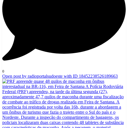
0
Open post by radioportalsudoeste with ID 18452238526189663