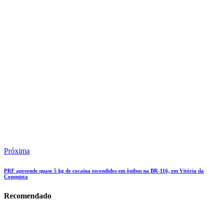
Próxima
PRF apreende quase 5 kg de cocaína escondidos em ônibus na BR-116, em Vitória da
Conquista
Recomendado