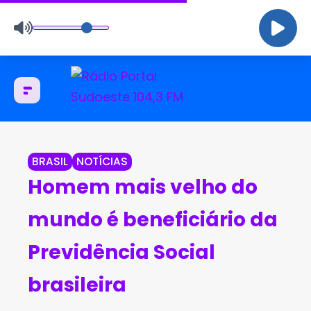
BRASIL
NOTÍCIAS
Homem mais velho do
mundo é beneficiário da
Previdência Social
brasileira