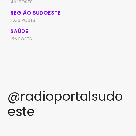
451 POSTS
REGIÃO SUDOESTE
3230 POSTS
SAÚDE
166 POSTS
@radioportalsudo
este
PRF apreende quase 48 quilos
TCM rejeita pedido de