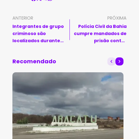
ANTERIOR
PRÓXIMA
Integrantes de grupo
Polícia Civil da Bahia
criminoso são
cumpre mandados de
localizados durante
prisão contra
operação em Santa
integrantes de
Cruz Cabrália
associação criminosa
Recomendado