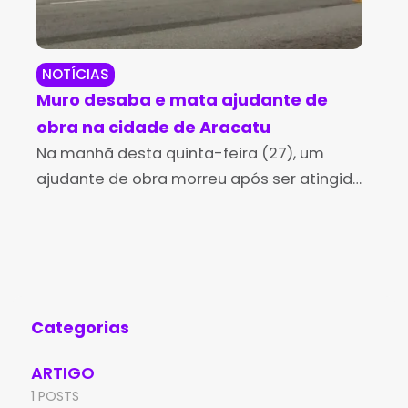
NOTÍCIAS
NO
Muro desaba e mata ajudante de
PM
obra na cidade de Aracatu
PR
Na manhã desta quinta-feira (27), um
Cer
ajudante de obra morreu após ser atingido
Tre
pelo desabamento de um muro na
fei
Travessa Glicério Lima, no Bairro Rua Nova,
Pro
em Aracatu. A 79ª
Dro
qu
Categorias
ARTIGO
1 POSTS