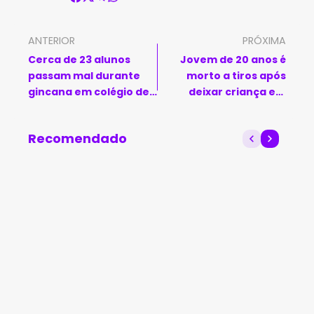
ANTERIOR
PRÓXIMA
Cerca de 23 alunos
Jovem de 20 anos é
passam mal durante
morto a tiros após
gincana em colégio de
deixar criança em
Salvador
coma alcoólico na
Bahia
Recomendado