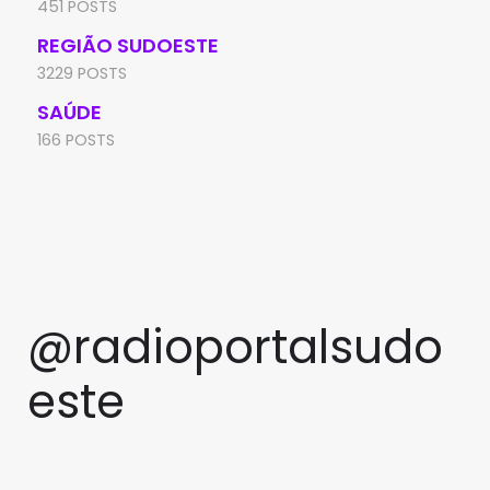
451 POSTS
REGIÃO SUDOESTE
3229 POSTS
SAÚDE
166 POSTS
@radioportalsudo
este
PRF apreende quase 48 quilos
TCM rejeita pedido de