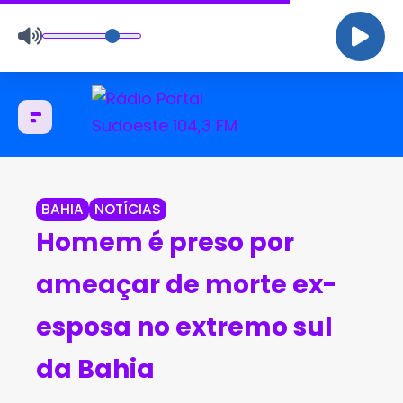
BAHIA
NOTÍCIAS
Homem é preso por
ameaçar de morte ex-
esposa no extremo sul
da Bahia