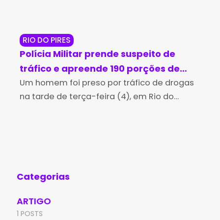
RIO DO PIRES
JE
Polícia Militar prende suspeito de
Op
tráfico e apreende 190 porções de
ma
cocaína em Rio do Pires
Um homem foi preso por tráfico de drogas
cr
A P
na tarde de terça-feira (4), em Rio do
man
Je
Pires, após uma perseguição realizada por
Per
policiais militares da 4ª Companhia
Jeq
Independente da Polícia
man
Categorias
ARTIGO
1 POSTS