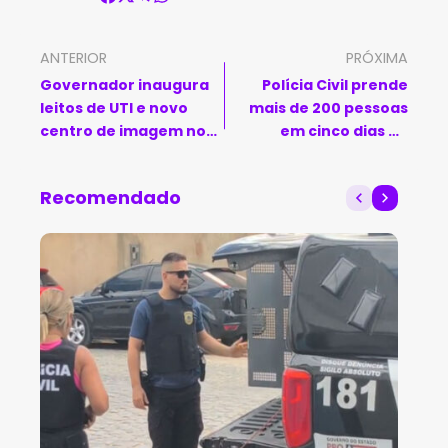
ANTERIOR
PRÓXIMA
Governador inaugura
Polícia Civil prende
leitos de UTI e novo
mais de 200 pessoas
centro de imagem no
em cinco dias de
Hospital Afrânio
operações na Bahia
Peixoto, em Vitória da
Recomendado
Conquista