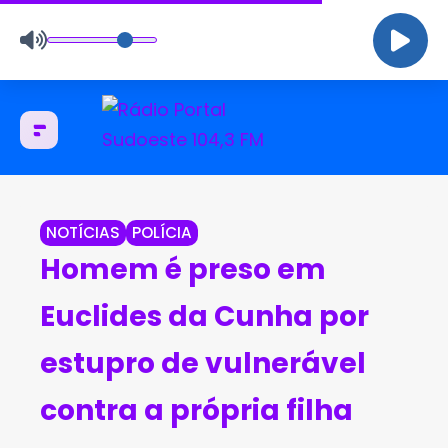
NOTÍCIAS
POLÍCIA
Homem é preso em
Euclides da Cunha por
estupro de vulnerável
contra a própria filha