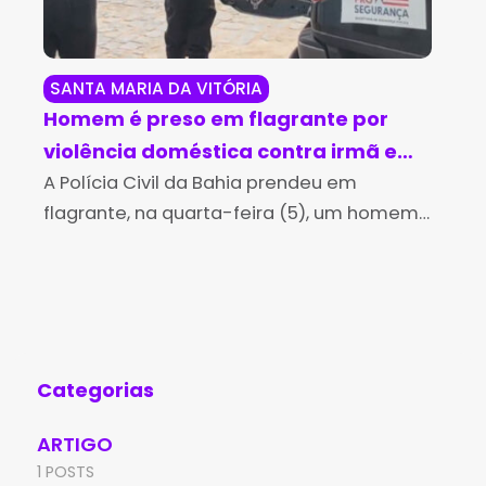
SANTA MARIA DA VITÓRIA
UR
Homem é preso em flagrante por
TCM
violência doméstica contra irmã em
res
Santa Maria da Vitória
A Polícia Civil da Bahia prendeu em
ir
Os 
flagrante, na quarta-feira (5), um homem,
Mun
de 34 anos, no bairro Sambaíba, em Santa
qui
Maria da Vitória. Ele é investigado pelos
par
crimes de
apr
Ura
Categorias
ARTIGO
1 POSTS