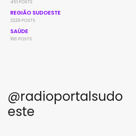
451 POSTS
REGIÃO SUDOESTE
3229 POSTS
SAÚDE
166 POSTS
@radioportalsudo
este
PRF apreende quase 48 quilos
TCM rejeita pedido de