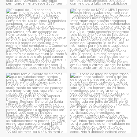
Tribunal do Júri condena
Operação do MPBA e MPMT
caminhoneiro por
...
prende dois investigados e
...
1
0
1
0
Bahia tem aumento de eleitores
Suspeito de integrar
que se autodeclaram
...
organização criminosa
voltada
...
1
0
1
0