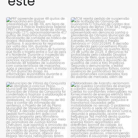
este
PRF apreende quase 48 quilos
TCM rejeita pedido de
de maconha em ônibus
...
suspensão de licitação da
...
1
0
1
0
Município de Vitória da
Moradores de Aracatu
Conquista é obrigado a
...
reclamam de quedas
constantes
...
1
0
1
0