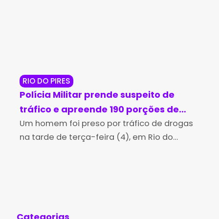
RIO DO PIRES
JE
Polícia Militar prende suspeito de
Op
tráfico e apreende 190 porções de
ma
cocaína em Rio do Pires
Um homem foi preso por tráfico de drogas
cr
A P
na tarde de terça-feira (4), em Rio do
man
Je
Pires, após uma perseguição realizada por
Per
policiais militares da 4ª Companhia
Jeq
Independente da Polícia
man
Categorias