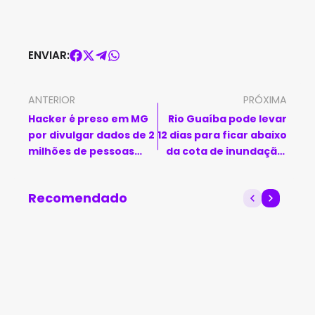
ENVIAR:
ANTERIOR
PRÓXIMA
Hacker é preso em MG
Rio Guaíba pode levar
por divulgar dados de 2
12 dias para ficar abaixo
milhões de pessoas
da cota de inundação,
após invadir sistema do
diz Serviço Geológico
SUS
do Brasil
Recomendado