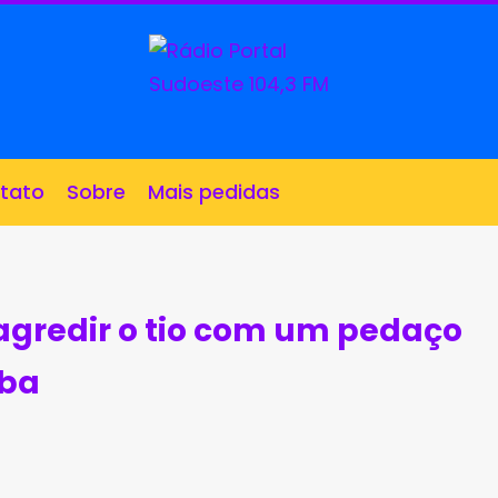
tato
Sobre
Mais pedidas
gredir o tio com um pedaço
iba