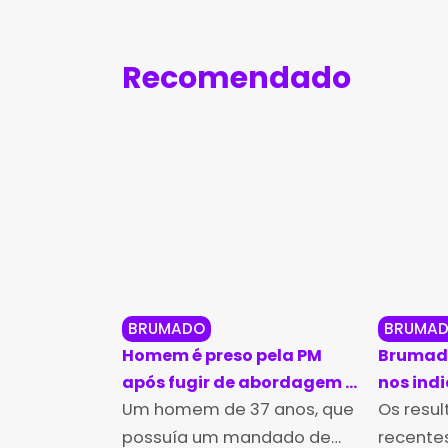
Recomendado
BRUMADO
BRUMA
Homem é preso pela PM
Brumado
após fugir de abordagem e
nos ind
pular muros em Brumado
Um homem de 37 anos, que
educaçã
Os resu
Ideb 20
possuía um mandado de
recentes