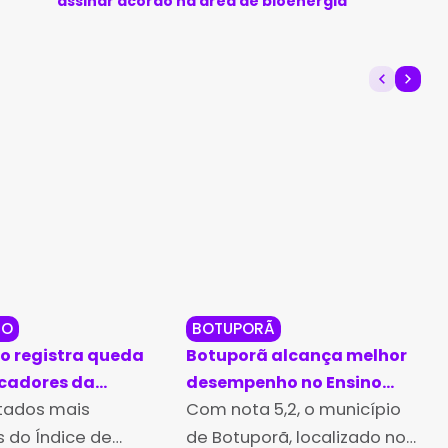
assinar acordo na área de bioenergia
DO
BOTUPORÃ
 registra queda
Botuporã alcança melhor
icadores da
desempenho no Ensino
o municipal no
ltados mais
Médio da Bahia no Ideb
Com nota 5,2, o município
25
2025
 do Índice de
de Botuporã, localizado no