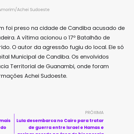
 Amorim/Achei Sudoeste
em foi preso na cidade de Candiba acusado de
eira. A vítima acionou o 17º Batalhão de
rrido. O autor da agressão fugiu do local. Ele só
pital Municipal de Candiba. Os envolvidos
ia Territorial de Guanambi, onde foram
ormações Achei Sudoeste.
PRÓXIMA
 mais
Lula desembarca no Cairo para tratar
udo
de guerra entre Israel e Hamas e