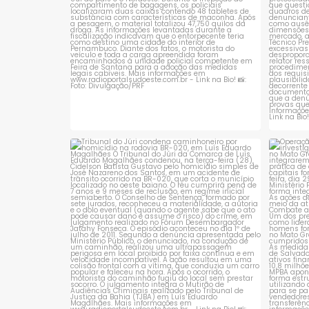
Tribunal do Júri condena caminhoneiro
Opera
por
...
1
0