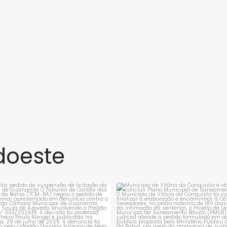
lvimento da
Território de Identidade
 Básica (Ideb),
Bacia do Paramirim, obteve
os pelo Ministério
o melhor desempenho do
ação (MEC) e pelo
Ensino Médio do Estado, no
o Nacional de
Índice de Desenvolvimento
 e Pesquisas
da Educação
nais Anísio Teixeira
doeste
rejeita pedido de suspensão de
Município de Vitória da Conqui
licitação da
...
obrigado a
...
1
0
1
0