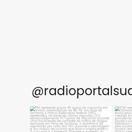
prisão em aberto, foi preso
Desenvo
pela Polícia Militar na tarde
Educação
desta sexta-feira (7), no
divulgad
bairro Irmã Dulce, em
da Educ
Brumado. A
Institut
Estudos
Educacio
(Inep),
@radioportalsu
PRF apreende quase 48 quilos de maconha
TCM 
em ônibus
...
1
0