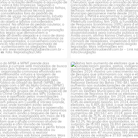
ção do MPBA e MPMT prende dois
Bahia tem aumento de eleitores
investigados e
...
autodeclaram
...
1
0
1
0