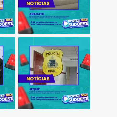
 que se
Suspeito de integrar organização criminosa
voltada
...
1
0