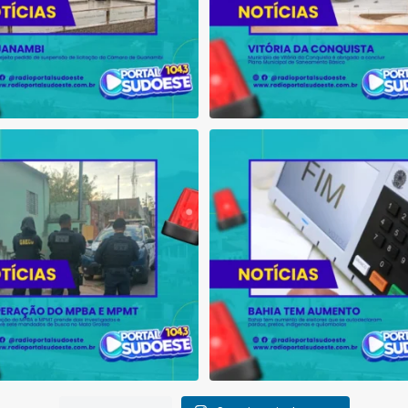
ção do MPBA e MPMT prende dois
Bahia tem aumento de eleitores
investigados e
...
autodeclaram
...
1
0
1
0