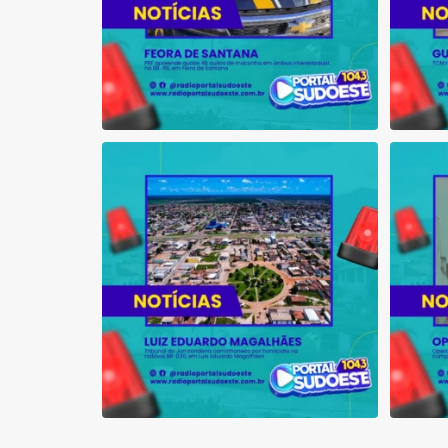
Tribunal do Júri condena caminhoneiro
Opera
por
...
1
0