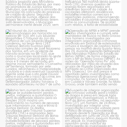
Tribunal do Júri condena
Operação do MPBA e MPMT
caminhoneiro por
...
prende dois investigados e
...
1
0
1
0
Bahia tem aumento de eleitores
Suspeito de integrar
que se autodeclaram
...
organização criminosa
voltada
...
1
0
1
0