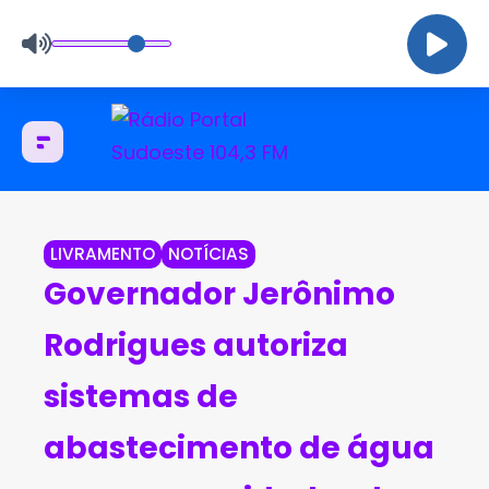
LIVRAMENTO
NOTÍCIAS
Governador Jerônimo
Rodrigues autoriza
sistemas de
abastecimento de água