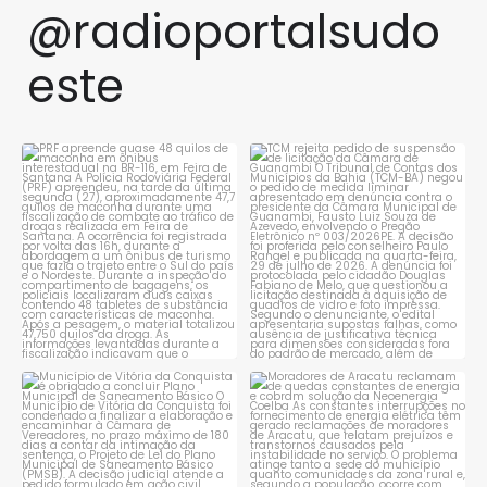
@radioportalsudo
este
PRF apreende quase 48 quilos
TCM rejeita pedido de
de maconha em ônibus
...
suspensão de licitação da
...
1
0
1
0
Município de Vitória da
Moradores de Aracatu
Conquista é obrigado a
...
reclamam de quedas
constantes
...
1
0
1
0