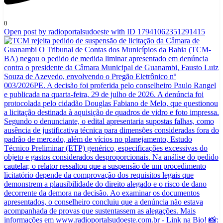
0
Open post by radioportalsudoeste with ID 17941062351291415