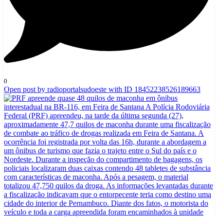
0
Open post by radioportalsudoeste with ID 18452238526189663