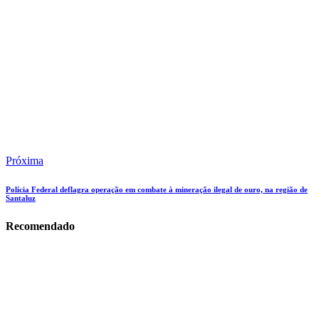
Próxima
Polícia Federal deflagra operação em combate à mineração ilegal de ouro, na região de
Santaluz
Recomendado