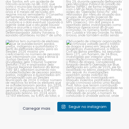
Bahia tem aumento de eleitores
Suspeito de integrar
que se autodeclaram
...
organização criminosa
voltada
...
1
0
1
0
Seguir no instagram
Carregar mais