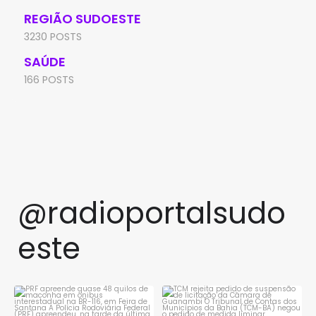
REGIÃO SUDOESTE
3230 POSTS
SAÚDE
166 POSTS
@radioportalsudo
este
PRF apreende quase 48 quilos
TCM rejeita pedido de
de maconha em ônibus
...
suspensão de licitação da
...