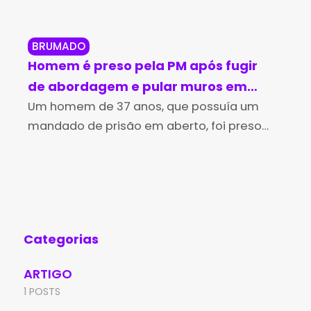
BRUMADO
BR
Homem é preso pela PM após fugir
Br
de abordagem e pular muros em
in
Brumado
Um homem de 37 anos, que possuía um
no
Os 
mandado de prisão em aberto, foi preso
Des
pela Polícia Militar na tarde desta sexta-
(Id
feira (7), no bairro Irmã Dulce, em Brumado.
Edu
A
de 
Aní
Categorias
ARTIGO
1 POSTS