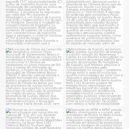
1
0
1
0
Município de Vitória da
Moradores de Aracatu
Conquista é obrigado a
...
reclamam de quedas
constantes
...
1
0
1
0
Tribunal do Júri condena
Operação do MPBA e MPMT
caminhoneiro por
...
prende dois investigados e
...
1
0
1
0