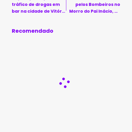
tráfico de drogas em
pelos Bombeiros no
bar na cidade de Vitória
Morro do Pai Inácio, na
da Conquista
Chapada Diamantina
Recomendado