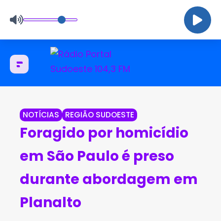
NOTÍCIAS
REGIÃO SUDOESTE
Foragido por homicídio
em São Paulo é preso
durante abordagem em
Planalto