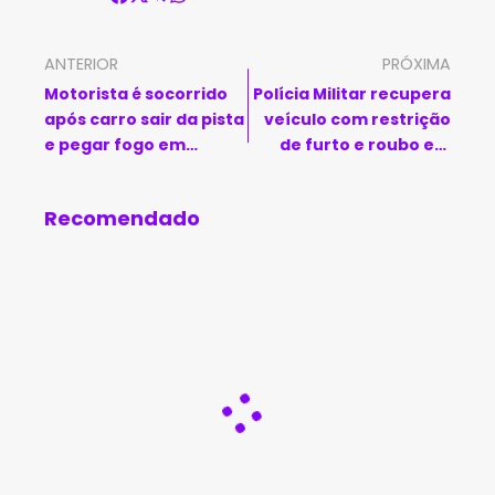
ANTERIOR
PRÓXIMA
Motorista é socorrido
Polícia Militar recupera
após carro sair da pista
veículo com restrição
e pegar fogo em
de furto e roubo em
Caetité
Seabra
Recomendado