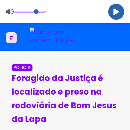
POLÍCIA
Foragido da Justiça é
localizado e preso na
rodoviária de Bom Jesus
da Lapa