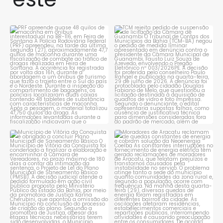
PRF apreende quase 48 quilos
TCM rejeita pedido de
de maconha em ônibus
...
suspensão de licitação da
...
1
0
1
0
Município de Vitória da
Moradores de Aracatu
Conquista é obrigado a
...
reclamam de quedas
constantes
...
1
0
1
0