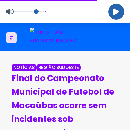
NOTÍCIAS
REGIÃO SUDOESTE
Final do Campeonato
Municipal de Futebol de
Macaúbas ocorre sem
incidentes sob