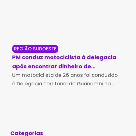
REGIÃO SUDOESTE
IUI
PM conduz motociclista à delegacia
PM
após encontrar dinheiro de
su
procedência suspeita em Guanambi
Um motociclista de 26 anos foi conduzido
ab
Uma
à Delegacia Territorial de Guanambi na
adu
noite de quinta-feira (6), após ser flagrado
Mil
transportando uma quantia em dinheiro
dis
sem conseguir explicar de forma
17º
Categorias