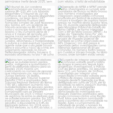
Tribunal do Júri condena
Operação do MPBA e MPMT
caminhoneiro por
...
prende dois investigados e
...
1
0
1
0
Bahia tem aumento de eleitores
Suspeito de integrar
que se autodeclaram
...
organização criminosa
voltada
...
1
0
1
0