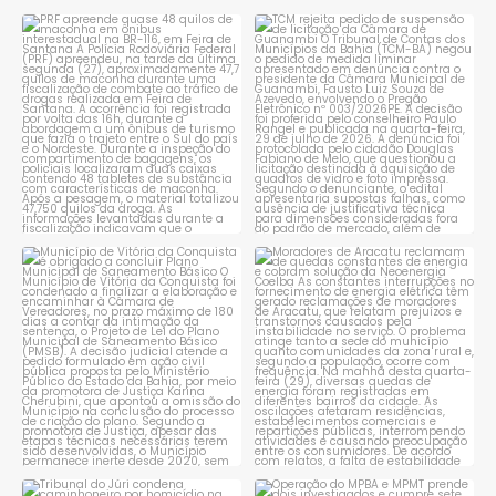
PRF apreende quase 48 quilos
TCM rejeita pedido de
de maconha em ônibus
...
suspensão de licitação da
...
1
0
1
0
Município de Vitória da
Moradores de Aracatu
Conquista é obrigado a
...
reclamam de quedas
constantes
...
1
0
1
0