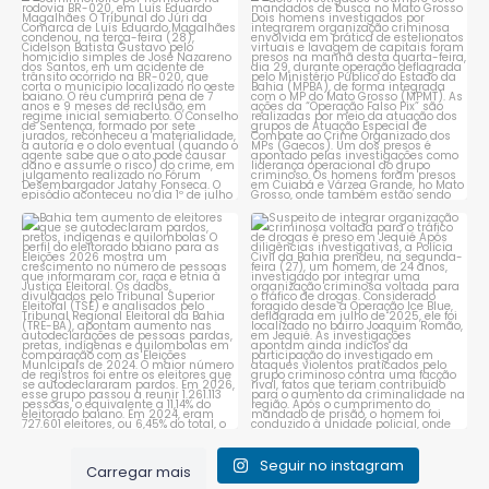
Tribunal do Júri condena
Operação do MPBA e MPMT
caminhoneiro por
...
prende dois investigados e
...
1
0
1
0
Bahia tem aumento de eleitores
Suspeito de integrar
que se autodeclaram
...
organização criminosa
voltada
...
1
0
1
0
Seguir no instagram
Carregar mais