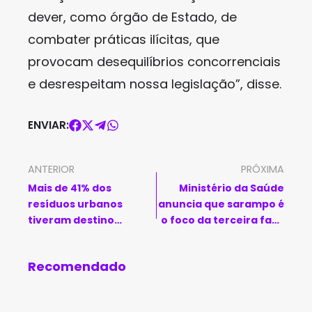
dever, como órgão de Estado, de
combater práticas ilícitas, que
provocam desequilíbrios concorrenciais
e desrespeitam nossa legislação”, disse.
ENVIAR:
ANTERIOR
PRÓXIMA
Mais de 41% dos
Ministério da Saúde
resíduos urbanos
anuncia que sarampo é
tiveram destino
o foco da terceira fase
inadequado em 2023
da campanha nacional
de vacinação
Recomendado