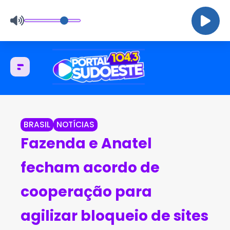
BRASIL
NOTÍCIAS
Fazenda e Anatel
fecham acordo de
cooperação para
agilizar bloqueio de sites