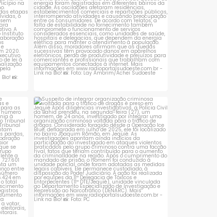
 que se
Suspeito de integrar organização criminosa
voltada
...
1
0