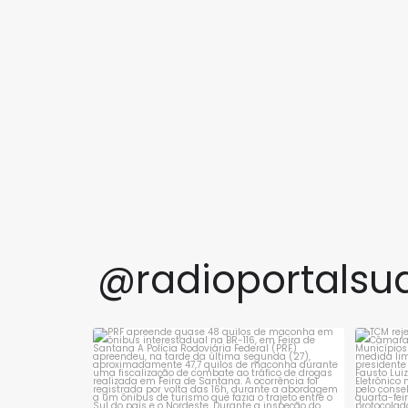
@radioportalsu
PRF apreende quase 48 quilos de maconha
TCM 
em ônibus
...
1
0