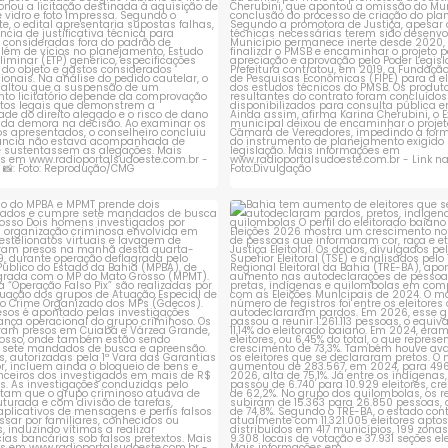
ção do MPBA e MPMT prende dois
Bahia tem aumento de eleitores
investigados e
...
autodeclaram
...
1
0
1
0