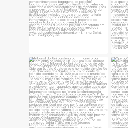
Tribunal do Júri condena caminhoneiro
Opera
por
...
1
0