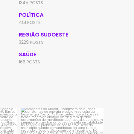
1345 POSTS
POLÍTICA
451 POSTS
REGIÃO SUDOESTE
3229 POSTS
SAÚDE
166 POSTS
sta é
Moradores de Aracatu reclamam de
quedas constantes
...
1
0