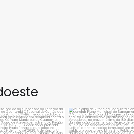
doeste
rejeita pedido de suspensão de
Município de Vitória da Conqui
licitação da
...
obrigado a
...
1
0
1
0