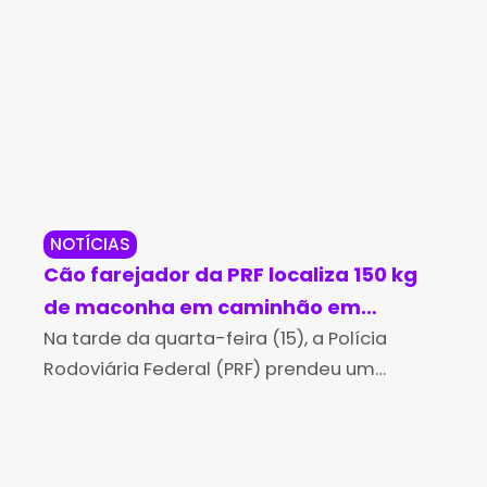
NOTÍCIAS
LI
Cão farejador da PRF localiza 150 kg
Liv
de maconha em caminhão em
ma
Vitória da Conquista
Na tarde da quarta-feira (15), a Polícia
Pr
Na 
Rodoviária Federal (PRF) prendeu um
vol
homem de 32 anos no Km 830 da BR 116,
Ave
em Vitória da Conquista, no sudoeste
46ª
baiano. Ele
Ope