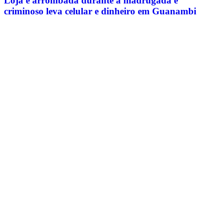
Loja é arrombada durante a madrugada e
criminoso leva celular e dinheiro em Guanambi