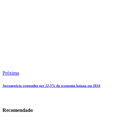
Próxima
Agronegócio respondeu por 22,5% da economia baiana em 2024
Recomendado