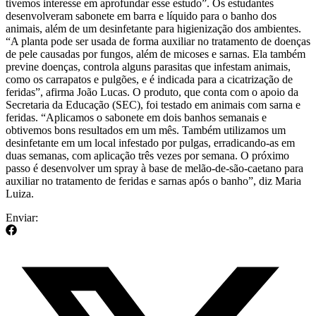
tivemos interesse em aprofundar esse estudo”. Os estudantes
desenvolveram sabonete em barra e líquido para o banho dos
animais, além de um desinfetante para higienização dos ambientes.
“A planta pode ser usada de forma auxiliar no tratamento de doenças
de pele causadas por fungos, além de micoses e sarnas. Ela também
previne doenças, controla alguns parasitas que infestam animais,
como os carrapatos e pulgões, e é indicada para a cicatrização de
feridas”, afirma João Lucas. O produto, que conta com o apoio da
Secretaria da Educação (SEC), foi testado em animais com sarna e
feridas. “Aplicamos o sabonete em dois banhos semanais e
obtivemos bons resultados em um mês. Também utilizamos um
desinfetante em um local infestado por pulgas, erradicando-as em
duas semanas, com aplicação três vezes por semana. O próximo
passo é desenvolver um spray à base de melão-de-são-caetano para
auxiliar no tratamento de feridas e sarnas após o banho”, diz Maria
Luiza.
Enviar: