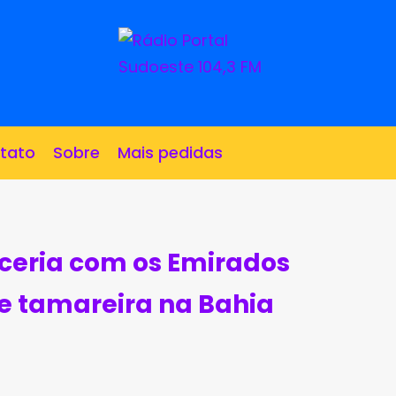
tato
Sobre
Mais pedidas
ceria com os Emirados
e tamareira na Bahia