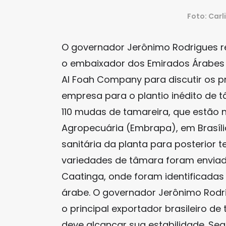
Foto: Carl
O governador Jerônimo Rodrigues re
o embaixador dos Emirados Árabes U
Al Foah Company para discutir os 
empresa para o plantio inédito de tâ
110 mudas de tamareira, que estão n
Agropecuária (Embrapa), em Brasíl
sanitária da planta para posterior t
variedades de tâmara foram envia
Caatinga, onde foram identificadas 
árabe. O governador Jerônimo Rodri
o principal exportador brasileiro d
deve alcançar sua estabilidade. Se