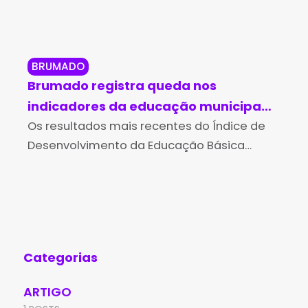
BRUMADO
BO
Brumado registra queda nos
Bo
indicadores da educação municipal
de
no Ideb 2025
Os resultados mais recentes do Índice de
Bah
Com
Desenvolvimento da Educação Básica
loc
(Ideb), divulgados pelo Ministério da
Bac
Educação (MEC) e pelo Instituto Nacional
des
de Estudos e Pesquisas Educacionais
no 
Anísio Teixeira (Inep),
Ed
Categorias
ARTIGO