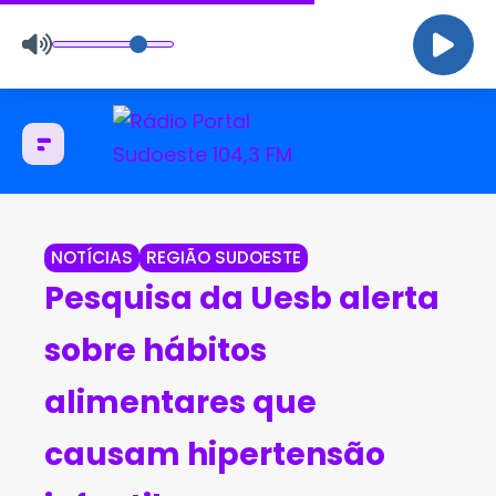
NOTÍCIAS
REGIÃO SUDOESTE
Pesquisa da Uesb alerta
sobre hábitos
alimentares que
causam hipertensão