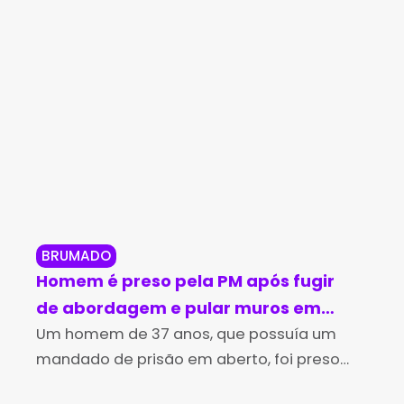
BRUMADO
BR
Homem é preso pela PM após fugir
Br
de abordagem e pular muros em
in
Brumado
Um homem de 37 anos, que possuía um
no
Os 
mandado de prisão em aberto, foi preso
Des
pela Polícia Militar na tarde desta sexta-
(Id