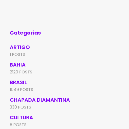
feira (7), no bairro Irmã Dulce, em Brumado.
Edu
A
de 
Aní
Categorias
ARTIGO
1 POSTS
BAHIA
2120 POSTS
BRASIL
1049 POSTS
CHAPADA DIAMANTINA
330 POSTS
CULTURA
8 POSTS