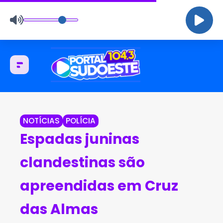
NOTÍCIAS
POLÍCIA
Espadas juninas
clandestinas são
apreendidas em Cruz
das Almas