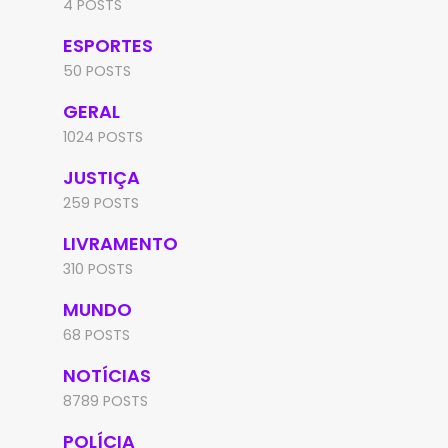
4 POSTS
ESPORTES
50 POSTS
GERAL
1024 POSTS
JUSTIÇA
259 POSTS
LIVRAMENTO
310 POSTS
MUNDO
68 POSTS
NOTÍCIAS
8789 POSTS
BAHIA
JEQUIÉ
Sargento da reserva é
Homem investigado po
POLÍCIA