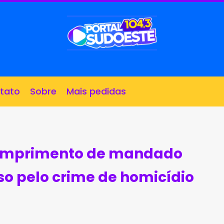
tato
Sobre
Mais pedidas
cumprimento de mandado
so pelo crime de homicídio