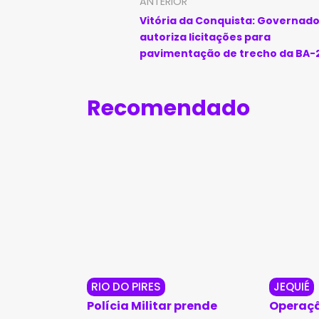
ANTERIOR
Vitória da Conquista: Governado
autoriza licitações para
pavimentação de trecho da BA-
aterros na BA-263
Recomendado
RIO DO PIRES
JEQUIÉ
Polícia Militar prende
Operaçã