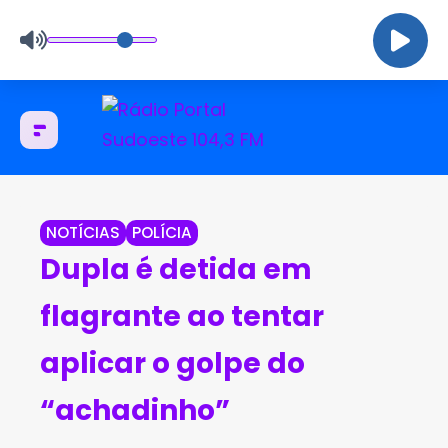
NOTÍCIAS
POLÍCIA
Dupla é detida em
flagrante ao tentar
aplicar o golpe do
“achadinho”