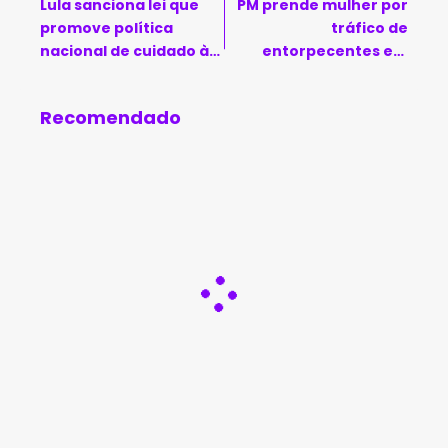
Lula sanciona lei que
PM prende mulher por
promove política
tráfico de
nacional de cuidado às
entorpecentes em
pessoas com Alzheimer
Cordeiros
Recomendado