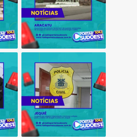
 que se
Suspeito de integrar organização criminosa
voltada
...
1
0