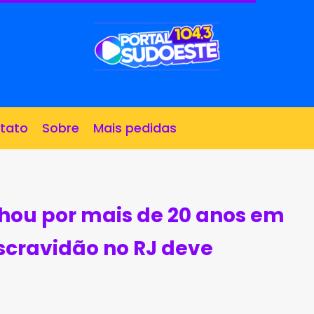
tato
Sobre
Mais pedidas
hou por mais de 20 anos em
scravidão no RJ deve