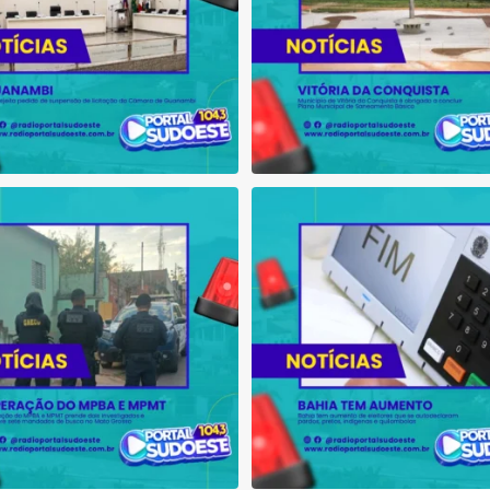
ção do MPBA e MPMT prende dois
Bahia tem aumento de eleitores
investigados e
...
autodeclaram
...
1
0
1
0