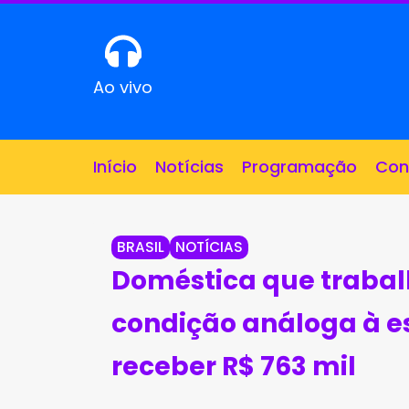
Ao vivo
Início
Notícias
Programação
Con
BRASIL
NOTÍCIAS
Doméstica que trabal
condição análoga à e
receber R$ 763 mil