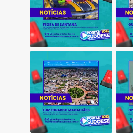
Tribunal do Júri condena caminhoneiro
Opera
por
...
1
0