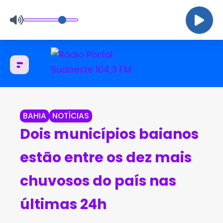
BAHIA
NOTÍCIAS
Dois municípios baianos
estão entre os dez mais
chuvosos do país nas
últimas 24h