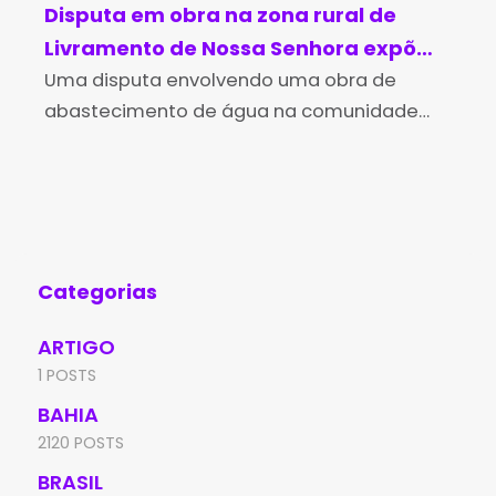
Disputa em obra na zona rural de
Pa
Livramento de Nossa Senhora expõe
pel
racha no grupo situacionista
Uma disputa envolvendo uma obra de
da
A P
abastecimento de água na comunidade
um 
de Covas de Mandioca tem gerado
40 
grande repercussão política na cidade de
fla
Livramento de Nossa Senhora, localizada
des
no sudoeste
Categorias
ARTIGO
1 POSTS
BAHIA
2120 POSTS
BRASIL