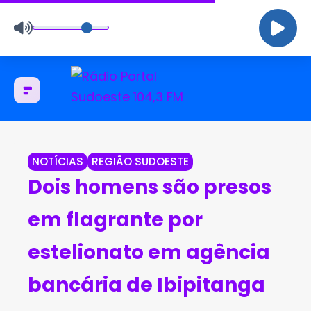
NOTÍCIAS
REGIÃO SUDOESTE
Dois homens são presos
em flagrante por
estelionato em agência
bancária de Ibipitanga