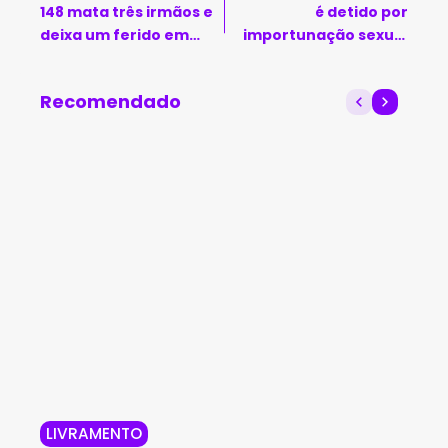
148 mata três irmãos e
é detido por
deixa um ferido em
importunação sexual
Dom Basílio
contra passageira em
Vitória da Conquista
Recomendado
LIVRAMENTO
NO