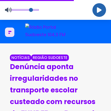
NOTÍCIAS
REGIÃO SUDOESTE
Denúncia aponta
irregularidades no
transporte escolar
custeado com recursos