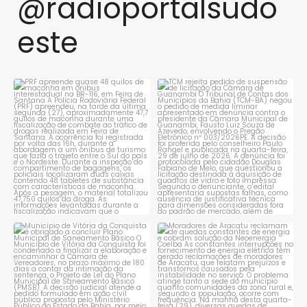
@radioportalsudo
este
PRF apreende quase 48 quilos
TCM rejeita pedido de
de maconha em ônibus
...
suspensão de licitação da
...
1
0
1
0
Município de Vitória da
Moradores de Aracatu
Conquista é obrigado a
...
reclamam de quedas
constantes
...
1
0
1
0