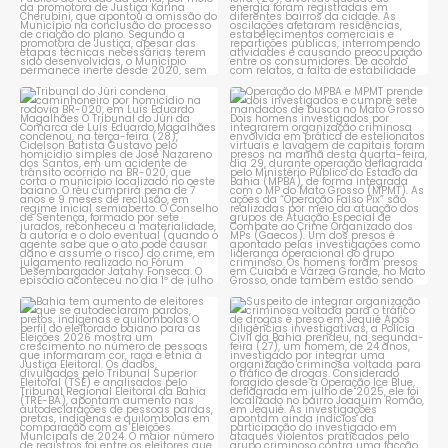
Tribunal do Júri condena
Operação do MPBA e MPMT
caminhoneiro por
...
prende dois investigados e
...
1
0
1
0
Bahia tem aumento de eleitores
Suspeito de integrar
que se autodeclaram
...
organização criminosa
voltada
...
1
0
1
0