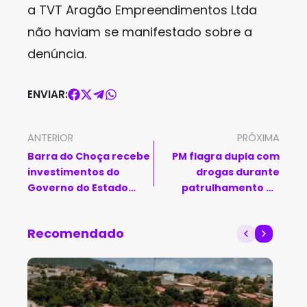
a TVT Aragão Empreendimentos Ltda
não haviam se manifestado sobre a
denúncia.
ENVIAR:
ANTERIOR
PRÓXIMA
Barra do Choça recebe
PM flagra dupla com
investimentos do
drogas durante
Governo do Estado
patrulhamento no
para fortalecer a
bairro Dr. Juracy, em
produção de café
Brumado
Recomendado