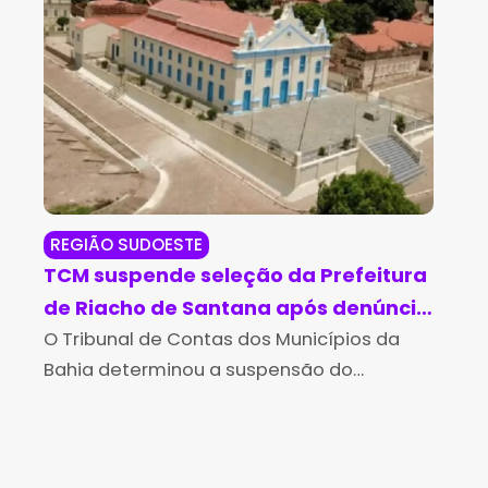
REGIÃO SUDOESTE
BR
TCM suspende seleção da Prefeitura
Lul
de Riacho de Santana após denúncia
cir
de vereadores
O Tribunal de Contas dos Municípios da
fa
O p
Bahia determinou a suspensão do
rec
Processo Seletivo Simplificado (REDA) –
dez
Edital nº 001/2026, promovido pela
últ
Prefeitura de Riacho de Santana, após o
hem