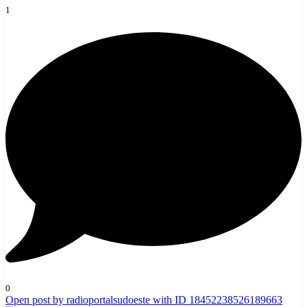
1
0
Open post by radioportalsudoeste with ID 18452238526189663