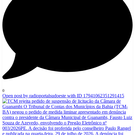
0
Open post by radioportalsudoeste with ID 17941062351291415