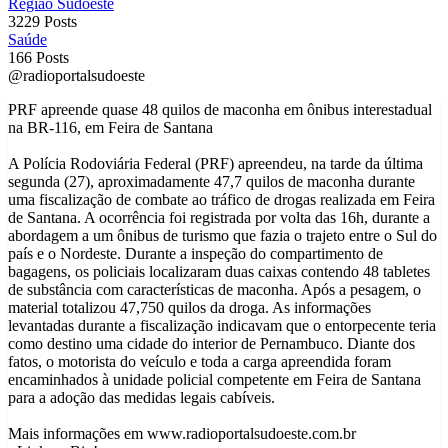
Região Sudoeste
3229 Posts
Saúde
166 Posts
@radioportalsudoeste
PRF apreende quase 48 quilos de maconha em ônibus interestadual
na BR-116, em Feira de Santana
A Polícia Rodoviária Federal (PRF) apreendeu, na tarde da última
segunda (27), aproximadamente 47,7 quilos de maconha durante
uma fiscalização de combate ao tráfico de drogas realizada em Feira
de Santana. A ocorrência foi registrada por volta das 16h, durante a
abordagem a um ônibus de turismo que fazia o trajeto entre o Sul do
país e o Nordeste. Durante a inspeção do compartimento de
bagagens, os policiais localizaram duas caixas contendo 48 tabletes
de substância com características de maconha. Após a pesagem, o
material totalizou 47,750 quilos da droga. As informações
levantadas durante a fiscalização indicavam que o entorpecente teria
como destino uma cidade do interior de Pernambuco. Diante dos
fatos, o motorista do veículo e toda a carga apreendida foram
encaminhados à unidade policial competente em Feira de Santana
para a adoção das medidas legais cabíveis.
Mais informações em www.radioportalsudoeste.com.br