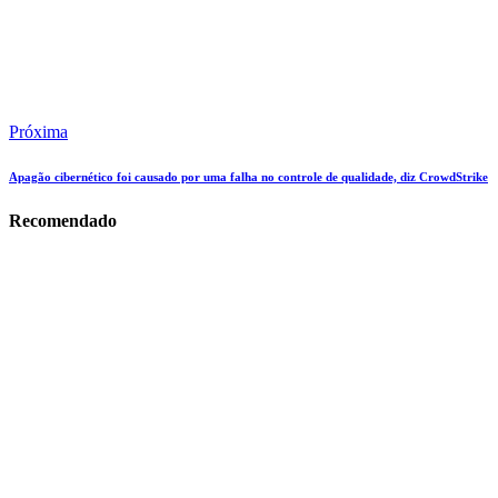
Próxima
Apagão cibernético foi causado por uma falha no controle de qualidade, diz CrowdStrike
Recomendado