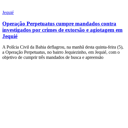
Jequié
Operação Perpetuatus cumpre mandados contra
investigados por crimes de extorsão e agiotagem em
Jequié
A Polícia Civil da Bahia deflagrou, na manhã desta quinta-feira (5),
a Operação Perpetuatus, no bairro Jequiezinho, em Jequié, com o
objetivo de cumprir três mandados de busca e apreensão