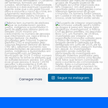
Bahia tem aumento de eleitores
Suspeito de integrar
que se autodeclaram
...
organização criminosa
voltada
...
1
0
1
0
Seguir no instagram
Carregar mais