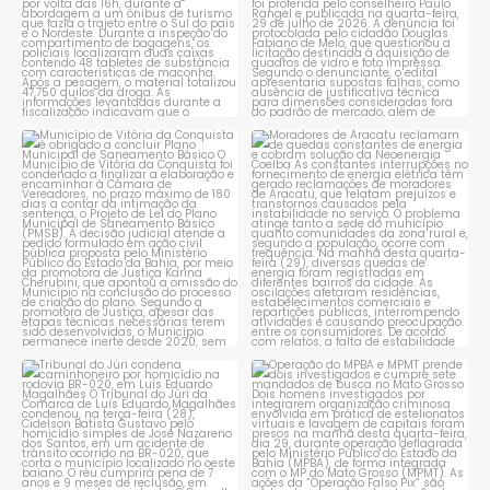
Município de Vitória da
Moradores de Aracatu
Conquista é obrigado a
...
reclamam de quedas
constantes
...
1
0
1
0
Tribunal do Júri condena
Operação do MPBA e MPMT
caminhoneiro por
...
prende dois investigados e
...
1
0
1
0