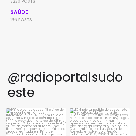
3230 POSTS
SAÚDE
166 POSTS
@radioportalsudo
este
PRF apreende quase 48 quilos
TCM rejeita pedido de
de maconha em ônibus
...
suspensão de licitação da
...
1
0
1
0