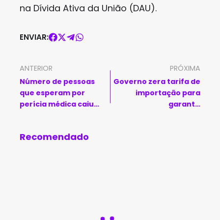
na Dívida Ativa da União (DAU).
ENVIAR:
ANTERIOR
PRÓXIMA
Número de pessoas
Governo zera tarifa de
que esperam por
importação para
perícia médica caiu
garantir
46%, diz INSS
abastecimento de
arroz
Recomendado