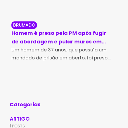
BRUMADO
BR
Homem é preso pela PM após fugir
Br
de abordagem e pular muros em
in
Brumado
Um homem de 37 anos, que possuía um
no
Os 
mandado de prisão em aberto, foi preso
Des
pela Polícia Militar na tarde desta sexta-
(Id
feira (7), no bairro Irmã Dulce, em Brumado.
Edu
A
de 
Aní
Categorias
ARTIGO
1 POSTS