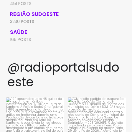
451 POSTS
REGIÃO SUDOESTE
3230 POSTS
SAÚDE
166 POSTS
@radioportalsudo
este
PRF apreende quase 48 quilos
TCM rejeita pedido de
de maconha em ônibus
...
suspensão de licitação da
...
1
0
1
0