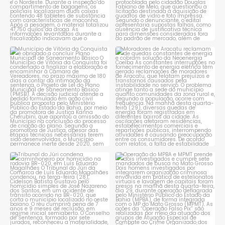
Município de Vitória da
Moradores de Aracatu
Conquista é obrigado a
...
reclamam de quedas
constantes
...
1
0
1
0
Tribunal do Júri condena
Operação do MPBA e MPMT
caminhoneiro por
...
prende dois investigados e
...
1
0
1
0