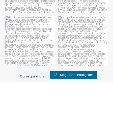
Bahia tem aumento de eleitores
Suspeito de integrar
que se autodeclaram
...
organização criminosa
voltada
...
1
0
1
0
Seguir no instagram
Carregar mais