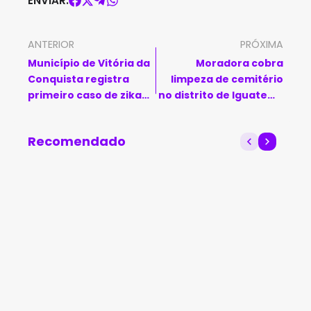
ENVIAR:
ANTERIOR
PRÓXIMA
Município de Vitória da
Moradora cobra
Conquista registra
limpeza de cemitério
primeiro caso de zika
no distrito de Iguatemi,
em 2025
em Livramento
Recomendado