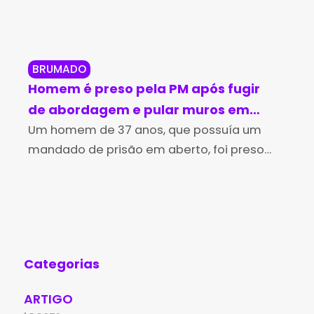
BRUMADO
BR
Homem é preso pela PM após fugir
Br
de abordagem e pular muros em
in
Brumado
Um homem de 37 anos, que possuía um
no
Os 
mandado de prisão em aberto, foi preso
Des
pela Polícia Militar na tarde desta sexta-
(Id
feira (7), no bairro Irmã Dulce, em Brumado.
Edu
A
de 
Aní
Categorias
ARTIGO