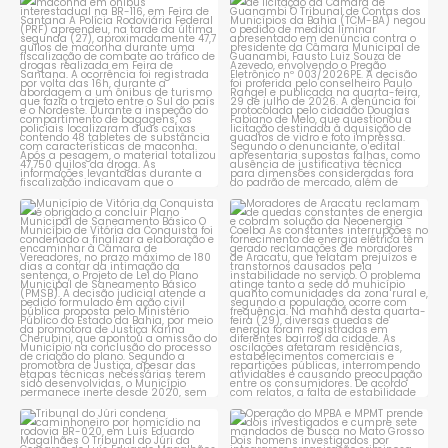
PRF apreende quase 48 quilos
TCM rejeita pedido de
de maconha em ônibus
...
suspensão de licitação da
...
1
0
1
0
Município de Vitória da
Moradores de Aracatu
Conquista é obrigado a
...
reclamam de quedas
constantes
...
1
0
1
0
Tribunal do Júri condena
Operação do MPBA e MPMT
caminhoneiro por
...
prende dois investigados e
...