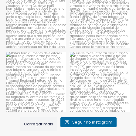
1
0
1
0
Bahia tem aumento de eleitores
Suspeito de integrar
que se autodeclaram
...
organização criminosa
voltada
...
1
0
1
0
Seguir no instagram
Carregar mais