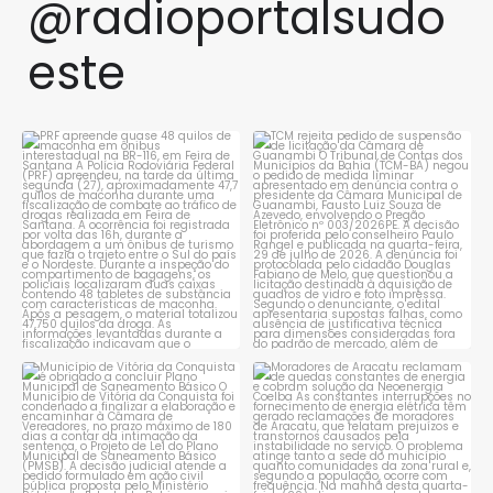
@radioportalsudo
este
PRF apreende quase 48 quilos
TCM rejeita pedido de
de maconha em ônibus
...
suspensão de licitação da
...
1
0
1
0
Município de Vitória da
Moradores de Aracatu
Conquista é obrigado a
...
reclamam de quedas
constantes
...
1
0
1
0