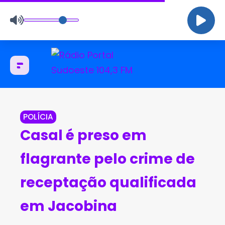
POLÍCIA
Casal é preso em
flagrante pelo crime de
receptação qualificada
em Jacobina