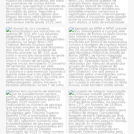
Tribunal do Júri condena
Operação do MPBA e MPMT
caminhoneiro por
...
prende dois investigados e
...
1
0
1
0
Bahia tem aumento de eleitores
Suspeito de integrar
que se autodeclaram
...
organização criminosa
voltada
...
1
0
1
0