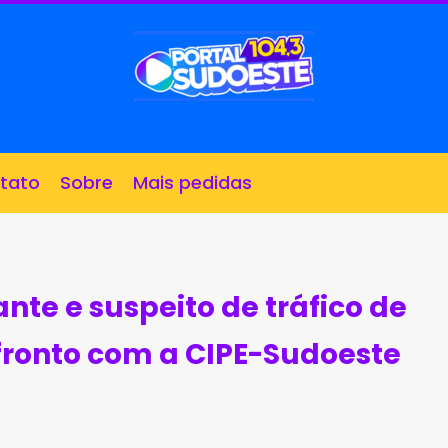
tato
Sobre
Mais pedidas
te e suspeito de tráfico de
ronto com a CIPE-Sudoeste