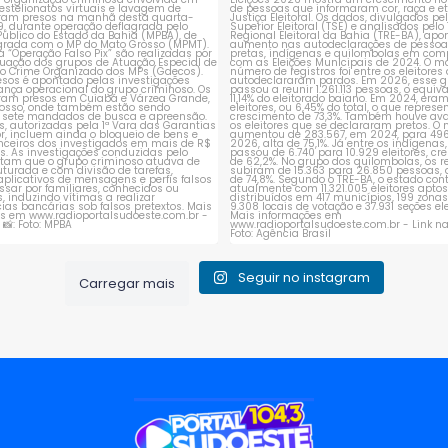
1
0
1
0
Seguir no instagram
Carregar mais