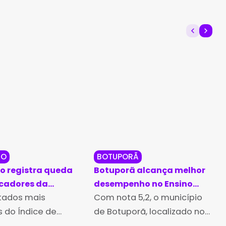
DO
BOTUPORÃ
 registra queda
Botuporã alcança melhor
icadores da
desempenho no Ensino
o municipal no
ltados mais
Médio da Bahia no Ideb
Com nota 5,2, o município
25
2025
 do Índice de
de Botuporã, localizado no
lvimento da
Território de Identidade