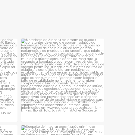
plantão durante a Romaria
noite de quinta-feira (6
de Bom Jesus da Lapa,
após ser flagrado
realizada entre 28 de julho e
transportando uma qua
6 de agosto,
em dinheiro sem conse
explicar de forma
sta é
Moradores de Aracatu reclamam de
quedas constantes
...
1
0
 que se
Suspeito de integrar organização criminosa
voltada
...