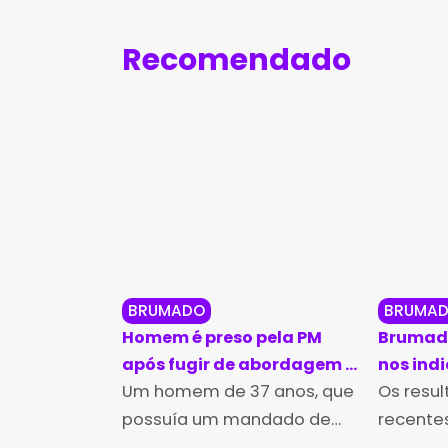
Recomendado
BRUMADO
BRUMA
Homem é preso pela PM
Brumado
após fugir de abordagem e
nos ind
pular muros em Brumado
Um homem de 37 anos, que
educaçã
Os resu
Ideb 20
possuía um mandado de
recentes
prisão em aberto, foi preso
Desenvo