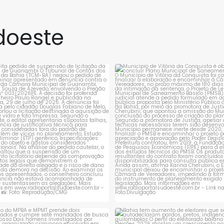
 Básica (Ideb),
Bacia do Paramirim, obteve
os pelo Ministério
o melhor desempenho do
doeste
ação (MEC) e pelo
Ensino Médio do Estado, no
o Nacional de
Índice de Desenvolvimento
 e Pesquisas
da Educação
rejeita pedido de suspensão de
Município de Vitória da Conqui
licitação da
...
obrigado a
...
nais Anísio Teixeira
1
0
1
0
ção do MPBA e MPMT prende dois
Bahia tem aumento de eleitores
investigados e
...
autodeclaram
...