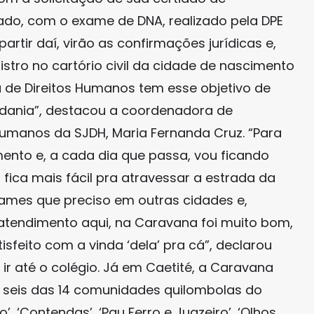
do, com o exame de DNA, realizado pela DPE
rtir daí, virão as confirmações jurídicas e,
stro no cartório civil da cidade de nascimento
 de Direitos Humanos tem esse objetivo de
idadania”, destacou a coordenadora de
umanos da SJDH, Maria Fernanda Cruz. “Para
mento e, a cada dia que passa, vou ficando
fica mais fácil pra atravessar a estrada da
exames que preciso em outras cidades e,
atendimento aqui, na Caravana foi muito bom,
isfeito com a vinda ‘dela’ pra cá”, declarou
r até o colégio. Já em Caetité, a Caravana
 seis das 14 comunidades quilombolas do
, ‘Contendas’, ‘Pau Ferro e Juazeiro’, ‘Olhos