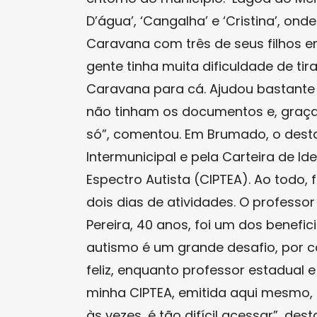
D’água’, ‘Cangalha’ e ‘Cristina’, ond
Caravana com três de seus filhos 
gente tinha muita dificuldade de ti
Caravana para cá. Ajudou bastante 
não tinham os documentos e, graça
só”, comentou. Em Brumado, o desta
Intermunicipal e pela Carteira de I
Espectro Autista (CIPTEA). Ao todo
dois dias de atividades. O professo
Pereira, 40 anos, foi um dos benefic
autismo é um grande desafio, por c
feliz, enquanto professor estadual 
minha CIPTEA, emitida aqui mesmo, n
às vezes, é tão difícil acessar”, des