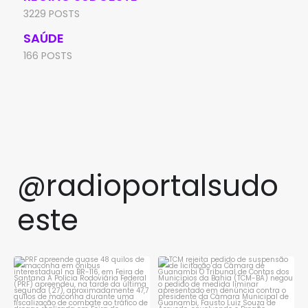
3229 POSTS
SAÚDE
166 POSTS
@radioportalsudo
este
PRF apreende quase 48 quilos
TCM rejeita pedido de
de maconha em ônibus
...
suspensão de licitação da
...
1
0
1
0