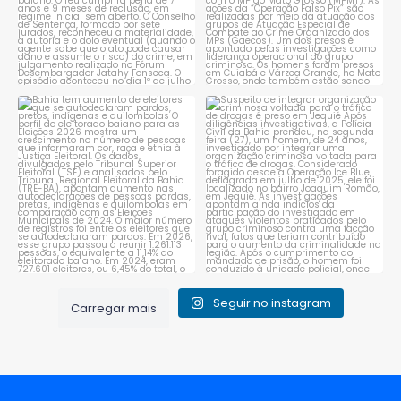
Bahia tem aumento de eleitores
Suspeito de integrar
que se autodeclaram
...
organização criminosa
voltada
...
1
0
1
0
Seguir no instagram
Carregar mais