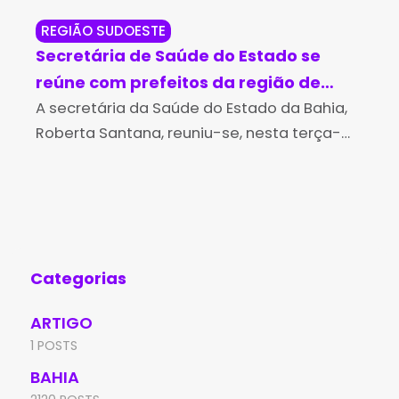
REGIÃO SUDOESTE
RE
Secretária de Saúde do Estado se
Su
reúne com prefeitos da região de
ro
Brumado para qualificar assistência
A secretária da Saúde do Estado da Bahia,
Câ
Um 
Roberta Santana, reuniu-se, nesta terça-
noi
à saúde
feira (26), com prefeitos da região de
com
Brumado, com o objetivo de discutir
sin
alternativas estratégicas para ampliar a
Cân
Categorias
ARTIGO
1 POSTS
BAHIA