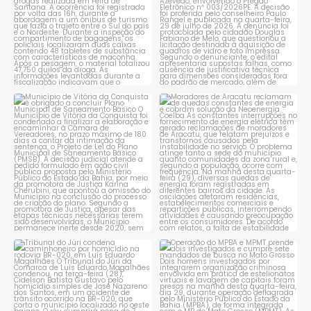
Município de Vitória da
Moradores de Aracatu
Conquista é obrigado a
...
reclamam de quedas
constantes
...
1
0
1
0
Tribunal do Júri condena
Operação do MPBA e MPMT
caminhoneiro por
...
prende dois investigados e
...
1
0
1
0