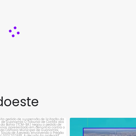
doeste
rejeita pedido de suspensão de
Município de Vitória da Conqui
licitação da
...
obrigado a
...
1
0
1
0