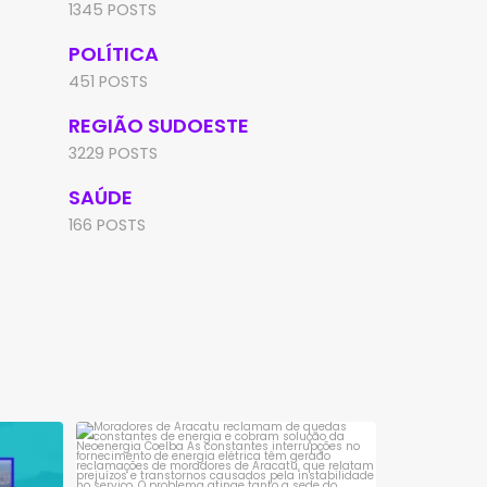
1345 POSTS
POLÍTICA
451 POSTS
REGIÃO SUDOESTE
3229 POSTS
SAÚDE
166 POSTS
sta é
Moradores de Aracatu reclamam de
quedas constantes
...
1
0