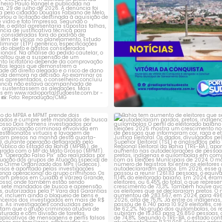
ção do MPBA e MPMT prende dois
Bahia tem aumento de eleitores
investigados e
...
autodeclaram
...
1
0
1
0