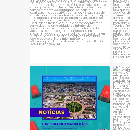
Tribunal do Júri condena caminhoneiro
Opera
por
...
1
0