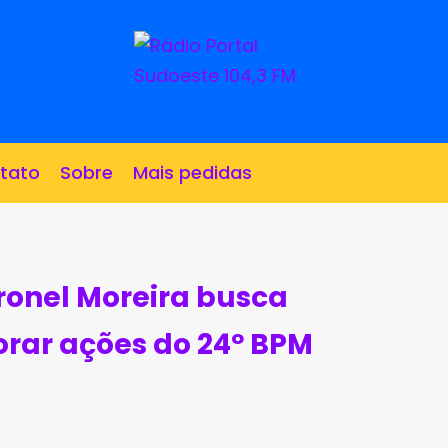
tato
Sobre
Mais pedidas
onel Moreira busca
orar ações do 24º BPM