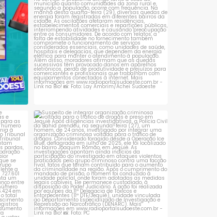
 que se
Suspeito de integrar organização criminosa
voltada
...
1
0