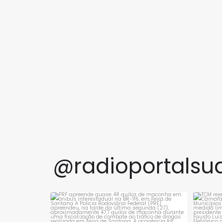
@radioportalsu
PRF apreende quase 48 quilos de maconha
TCM 
em ônibus
...
1
0