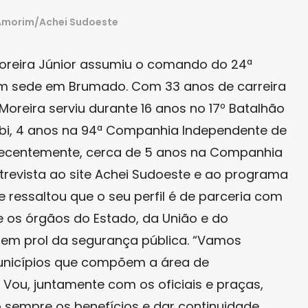
 Amorim/Achei Sudoeste
oreira Júnior assumiu o comando do 24ª
 com sede em Brumado. Com 33 anos de carreira
 Moreira serviu durante 16 anos no 17º Batalhão
mbi, 4 anos na 94ª Companhia Independente de
e, recentemente, cerca de 5 anos na Companhia
ntrevista ao site Achei Sudoeste e ao programa
 ressaltou que o seu perfil é de parceria com
e os órgãos do Estado, da União e do
a em prol da segurança pública. “Vamos
unicípios que compõem a área de
 Vou, juntamente com os oficiais e praças,
sempre os benefícios e dar continuidade,