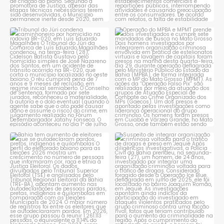
Tribunal do Júri condena
Operação do MPBA e MPMT
caminhoneiro por
...
prende dois investigados e
...
1
0
1
0
Bahia tem aumento de eleitores
Suspeito de integrar
que se autodeclaram
...
organização criminosa
voltada
...
1
0
1
0