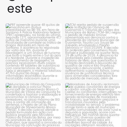
este
PRF apreende quase 48 quilos
TCM rejeita pedido de
de maconha em ônibus
...
suspensão de licitação da
...
1
0
1
0
Município de Vitória da
Moradores de Aracatu
Conquista é obrigado a
...
reclamam de quedas
constantes
...
1
0
1
0