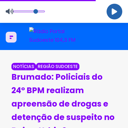
NOTÍCIAS
REGIÃO SUDOESTE
Brumado: Policiais do
24º BPM realizam
apreensão de drogas e
detenção de suspeito no