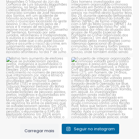
caminhoneiro por
...
prende dois investigados e
...
1
0
1
0
Bahia tem aumento de eleitores
Suspeito de integrar
que se autodeclaram
...
organização criminosa
voltada
...
1
0
1
0
Seguir no instagram
Carregar mais