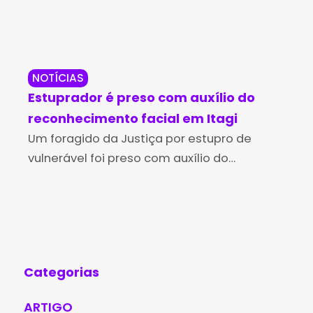
NOTÍCIAS
BR
Estuprador é preso com auxílio do
Ro
reconhecimento facial em Itagi
os 
Um foragido da Justiça por estupro de
nas
Pro
vulnerável foi preso com auxílio do
seg
Sistema de Reconhecimento Facial da
dos
Secretaria da Segurança Pública, na sexta-
pre
feira (5), no município de Itagi. O
Nac
Agê
Categorias
ARTIGO