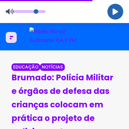
EDUCAÇÃO
NOTÍCIAS
Brumado: Policia Militar
e órgãos de defesa das
crianças colocam em
prática o projeto de