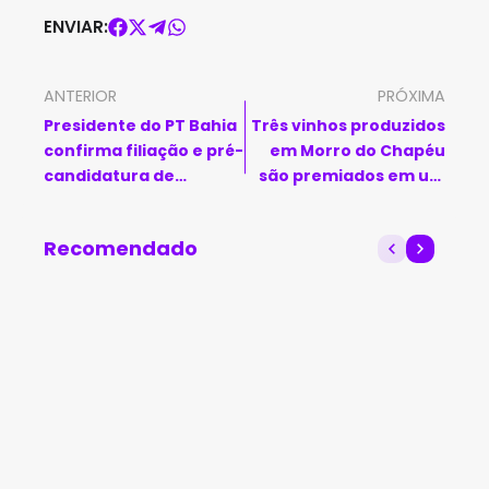
ENVIAR:
ANTERIOR
PRÓXIMA
Presidente do PT Bahia
Três vinhos produzidos
confirma filiação e pré-
em Morro do Chapéu
candidatura de
são premiados em um
Guilherme Bonfim a
dos maiores concursos
Prefeitura de Brumado
da área no Brasil
Recomendado