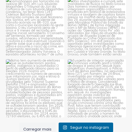
Tribunal do Júri condena
Operação do MPBA e MPMT
caminhoneiro por
...
prende dois investigados e
...
1
0
1
0
Bahia tem aumento de eleitores
Suspeito de integrar
que se autodeclaram
...
organização criminosa
voltada
...
1
0
1
0
Seguir no instagram
Carregar mais