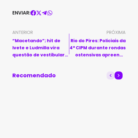
ENVIAR:
ANTERIOR
PRÓXIMA
“Macetando”; hit de
Rio do Pires: Policiais da
Ivete e Ludmilla vira
4ª CIPM durante rondas
questão de vestibular
ostensivas apreende
da Unicamp
38 porções de
substância análoga à
Recomendado
cocaína