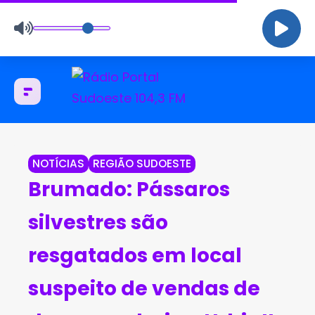
NOTÍCIAS
REGIÃO SUDOESTE
Brumado: Pássaros
silvestres são
resgatados em local
suspeito de vendas de