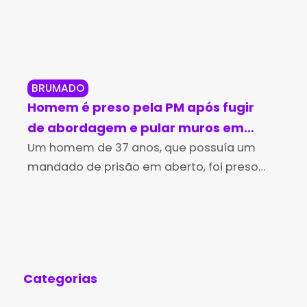
BRUMADO
BR
Homem é preso pela PM após fugir
Br
de abordagem e pular muros em
in
Brumado
Um homem de 37 anos, que possuía um
no
Os 
mandado de prisão em aberto, foi preso
Des
pela Polícia Militar na tarde desta sexta-
(Id
feira (7), no bairro Irmã Dulce, em Brumado.
Edu
A
de 
Aní
Categorias