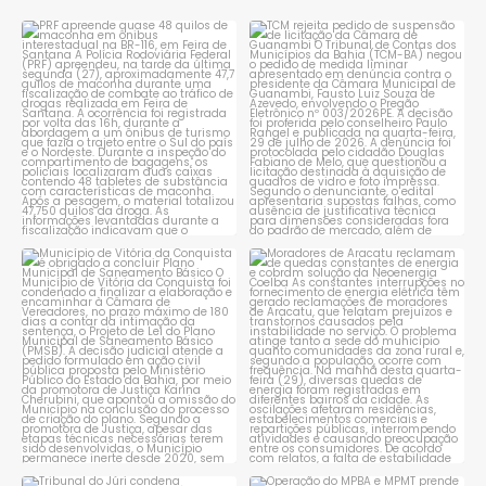
PRF apreende quase 48 quilos
TCM rejeita pedido de
de maconha em ônibus
...
suspensão de licitação da
...
1
0
1
0
Município de Vitória da
Moradores de Aracatu
Conquista é obrigado a
...
reclamam de quedas
constantes
...
1
0
1
0